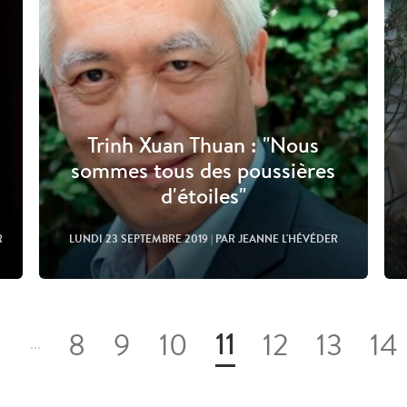
Trinh Xuan Thuan : "Nous
sommes tous des poussières
d'étoiles"
R
LUNDI 23 SEPTEMBRE 2019
| PAR JEANNE L'HÉVÉDER
11
2
8
9
10
12
13
14
...
Lire l'article