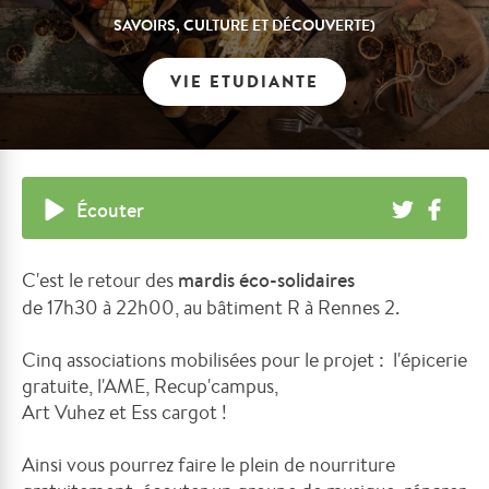
SAVOIRS, CULTURE ET DÉCOUVERTE)
VIE ETUDIANTE
Écouter
C'est le retour des
mardis éco-solidaires
de
17h30
à
22h00
, au bâtiment R à Rennes 2.
Cinq associations mobilisées pour le projet : l'épicerie
gratuite, l'
AME
,
Recup'campus
,
Art
Vuhez
et
Ess
cargot
!
Ainsi vous
pourrez faire le plein de nourriture