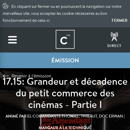
En cliquant sur fermer ou en poursuivant la navigation sur notre
merveilleux site, vous acceptez les cookie nécessaires au bon
FERMER
fonctionnement de celui-ci
DIRECT
ÉMISSION
Revenir à l'émission
17.15: Grandeur et décadence
du petit commerce des
cinémas - Partie I
ANIMÉ PAR
|
EL COMANDANTE THOMAS, THIBAUT, DOC ERWAN
MARGAUX À LA TECHNIQUE