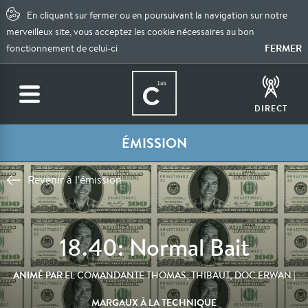
En cliquant sur fermer ou en poursuivant la navigation sur notre
merveilleux site, vous acceptez les cookie nécessaires au bon
FERMER
fonctionnement de celui-ci
DIRECT
ÉMISSION
Revenir à l'émission
18.40: Normal Bait
ANIMÉ PAR
|
EL COMANDANTE THOMAS, THIBAUT, DOC ERWAN
MARGAUX À LA TECHNIQUE