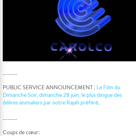
______
PUBLIC SERVICE ANNOUNCEMENT :
Le Film du
Dimanche Soir, dimanche 28 juin, le plus dingue des
délires animaliers par notre Rajah préféré
.
______
Coups de cœur: