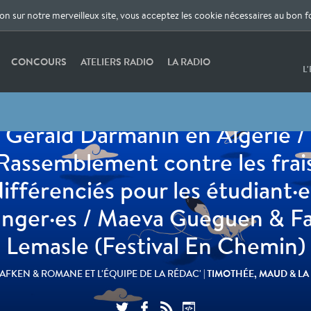
ion sur notre merveilleux site, vous acceptez les cookie nécessaires au bon 
CONCOURS
ATELIERS RADIO
LA RADIO
L
Gérald Darmanin en Algérie /
Rassemblement contre les frai
différenciés pour les étudiant·e
anger·es / Maeva Gueguen & F
Lemasle (Festival En Chemin)
| TIMOTHÉE, MAUD & LA
LAFKEN & ROMANE ET L'ÉQUIPE DE LA RÉDAC'