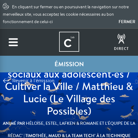
En cliquant sur fermer ou en poursuivant la navigation sur notre
merveilleux site, vous acceptez les cookie nécessaires au bon
FERMER
fonctionnement de celui-ci
DIRECT
Interdiction des réseaux
ÉMISSION
sociaux aux adolescent·es /
Revenir à l'émission
Cultiver la Ville / Matthieu &
Lucie (Le Village des
Possibles)
ANIMÉ PAR
HÉLOÏSE, ESTEL, LAFKEN & ROMANE ET L'ÉQUIPE DE LA
| TIMOTHÉE, MAUD & LA TEAM TECH' À LA TECHNIQUE
RÉDAC'