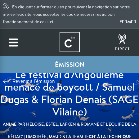
En cliquant sur fermer ou en poursuivant la navigation sur notre
merveilleux site, vous acceptez les cookie nécessaires au bon
FERMER
fonctionnement de celui-ci
DIRECT
ÉMISSION
Le festival d'Angoulême
Revenir à l'émission
menacé de boycott / Samuel
Dugas & Florian Denais (SAGE
Vilaine)
ANIMÉ PAR
HÉLOÏSE, ESTEL, LAFKEN & ROMANE ET L'ÉQUIPE DE LA
| TIMOTHÉE, MAUD & LA TEAM TECH' À LA TECHNIQUE
RÉDAC'