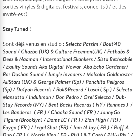
sorties vinyles & digitales, festivals, concerts ) / et des
invité-es :)
Stay Tuned !
Sont déjà venus en studio :
Selecta Passim / Bout'40
Sound / Chazbo (UK) & Culture Freeman(UK) / Fatbabs &
Deez & Naaman / International Skankers / Sista Bethsabée
/ Equity Sounds Aka Digital Nowar Aka Echo Gardener/
Ras Dashan Sound / Jungle Invaders / Malcolm Goldmaster
AllStars (UK) & George Palmer (Sp) / Ponchita Peligros
(Sp) / Da1yah Records / Roll&Record / Lasai ( Sp ) / Selecta
Mansatta / Induhman / Don Pedro / Orel Selecta / Dub-
Stuy Records (NY) / Bent Backs Records ( NY / Rennnes ) /
Les Banderas ( FR ) / Chaaka Sound ( FR ) / JonnyGo
Figure (Brooklyn) / Dams LC ( FR ) / Zion High ( FR) /
Faygo ( FR ) / Legal Shot (FR) / Jam N Joy ( FR ) / Ruff A
Dub ( FR ) / Norris King ( FR - PHI ) & T Cash ( PHI-JPN ) /