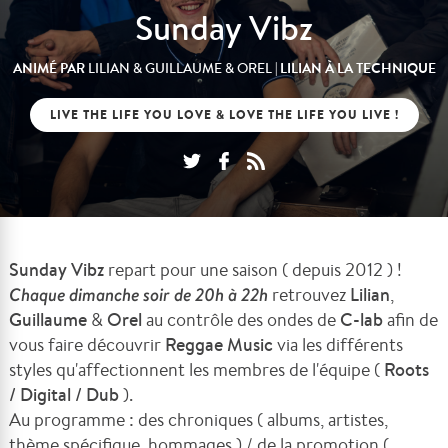
Sunday Vibz
ANIMÉ PAR
| LILIAN À LA TECHNIQUE
LILIAN & GUILLAUME & OREL
LIVE THE LIFE YOU LOVE & LOVE THE LIFE YOU LIVE !
Sunday Vibz
repart pour une saison ( depuis 2012 ) !
Chaque dimanche soir de 20h à 22h
retrouvez
Lilian
,
Guillaume
&
Orel
au contrôle des ondes de
C-lab
afin de
vous faire découvrir
Reggae Music
via les différents
styles qu'affectionnent les membres de l'équipe (
Roots
/ Digital / Dub
).
Au programme : des chroniques ( albums, artistes,
thème spécifique, hommages ) / de la promotion (