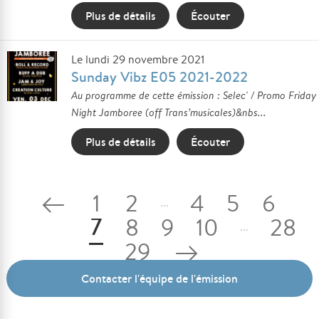
Plus de détails
Écouter
Le lundi 29 novembre 2021
Sunday Vibz E05 2021-2022
Au programme de cette émission : Selec' / Promo Friday
Night Jamboree (off Trans’musicales)&nbs...
Plus de détails
Écouter
1
2
4
5
6
...
7
8
9
10
28
...
29
Contacter l'équipe de l'émission