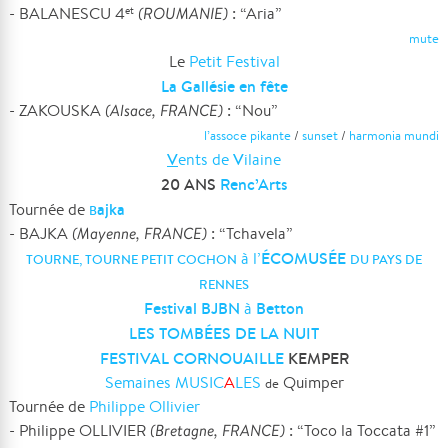
- BALANESCU 4
(ROUMANIE)
: “Aria”
et
mute
Le
Petit Festival
La Gallésie en fête
- ZAKOUSKA
(Alsace, FRANCE)
: “Nou”
l’assoce pikante
/
sunset
/
harmonia mundi
V
V
ents de
ilaine
20 ANS
Renc’Arts
ajka
Tournée de
B
- BAJKA
(Mayenne, FRANCE)
: “Tchavela”
ÉCOMUSÉE
à l’
TOURNE, TOURNE PETIT COCHON
DU PAYS DE
RENNES
Festival BJBN
Betton
à
LES TOMBÉES DE LA NUIT
FESTIVAL CORNOUAILLE
KEMPER
Semaines MUSIC
A
LES
Quimper
de
Tournée de
Philippe Ollivier
- Philippe OLLIVIER
(Bretagne, FRANCE)
: “Toco la Toccata #1”