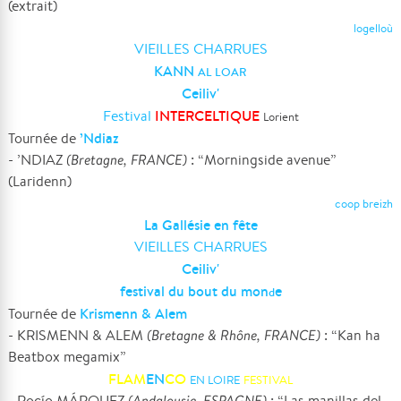
(extrait)
logelloù
VIEILLES CHARRUES
KANN
AL LOAR
Ceiliv'
INTERCELTIQUE
Festival
Lorient
’Ndiaz
Tournée de
- ’NDIAZ
(Bretagne, FRANCE)
: “Morningside avenue”
(Laridenn)
coop breizh
La Gallésie en fête
VIEILLES CHARRUES
Ceiliv'
festival du bout du mon
e
d
Krismenn & Alem
Tournée de
- KRISMENN & ALEM
(Bretagne & Rhône, FRANCE)
: “Kan ha
Beatbox megamix”
FLAM
EN
CO
EN LOIRE
FESTIVAL
- Rocío MÁRQUEZ
(Andalousie, ESPAGNE)
: “Las manillas del