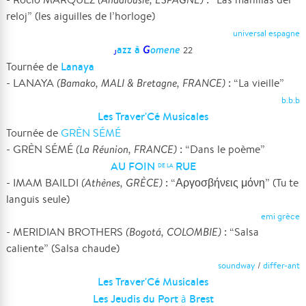
reloj” (les aiguilles de l’horloge)
universal espagne
azz à
G
omene
22
J
Lanaya
Tournée de
- LANAYA
(Bamako, MALI & Bretagne, FRANCE)
: “La vieille”
b.b.b
Les Traver'Cé Musicales
Tournée de
GRÈN SÉMÉ
- GRÈN SÉMÉ
(La Réunion, FRANCE)
: “Dans le poème”
AU FOIN
RUE
DE LA
- IMAM BAILDI
(Athènes, GRÈCE)
: “Αργοσβήνεις μόνη” (Tu te
languis seule)
emi grèce
- MERIDIAN BROTHERS
(Bogotá, COLOMBIE)
: “Salsa
caliente” (Salsa chaude)
soundway
/
differ-ant
Les Traver'Cé Musicales
Les Jeudis du Port
Brest
à