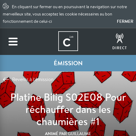
En cliquant sur fermer ou en poursuivant la navigation sur notre
merveilleux site, vous acceptez les cookie nécessaires au bon
FERMER
fonctionnement de celui-ci
DIRECT
ÉMISSION
Revenir à l'émission
Platine Bilig S02E08 Pour
réchauffer dans les
chaumières #1
ANIMÉ PAR
GUILLAUME