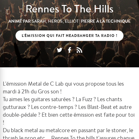
Rennes To The Hills
ANIMÉ PAR
| PIERRE À LA TECHNIQUE
SARAH, HEROS, ELLIOT
L'ÉMISSION QUI FAIT HEADBANGER TA RADIO !
L'émission Metal de C Lab qui vous propose tous les
mardi à 21h du Gros son !
Tu aimes les guitares saturées ? La Fuzz ? Les chants
gutturaux ? Les contre-temps ? Les Blast-Beat et autre
double-pédale ? Et bien cette émission est faite pour toi
!
Du black metal au metalcore en passant par le stoner, le
thrash le prog etc ... Rennes To the hills t'assures chaque