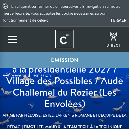
En cliquant sur fermer ou en poursuivant la navigation sur notre
merveilleux site, vous acceptez les cookie nécessaires au bon
FERMER
fonctionnement de celui-ci
DIRECT
Jean-Luc Mélenchon candidat
ÉMISSION
à la présidentielle 2027 /
Revenir à l'émission
Village des Possibles / Aude
Challemel du Rozier (Les
Envolées)
ANIMÉ PAR
HÉLOÏSE, ESTEL, LAFKEN & ROMANE ET L'ÉQUIPE DE LA
| TIMOTHÉE, MAUD & LA TEAM TECH' À LA TECHNIQUE
RÉDAC'