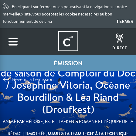
En cliquant sur fermer ou en poursuivant la navigation sur notre
merveilleux site, vous acceptez les cookie nécessaires au bon
FERMER
fonctionnement de celui-ci
Le président du Finistère
DIRECT
devant la justice / Fête de fin
ÉMISSION
de saison de Comptoir du Doc
Revenir à l'émission
/ Joséphine Vitoria, Océane
Bourdillon & Léa Riand
(Droufkest)
ANIMÉ PAR
HÉLOÏSE, ESTEL, LAFKEN & ROMANE ET L'ÉQUIPE DE LA
| TIMOTHÉE, MAUD & LA TEAM TECH' À LA TECHNIQUE
RÉDAC'