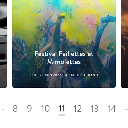
Festival Paillettes et
Mimolettes
JEUDI 23 JUIN 2022
| PAR ACTU ÉTUDIANTE
11
8
9
10
12
13
14
...
..
Lire l'article