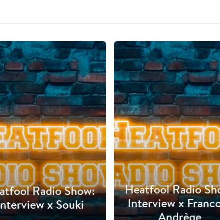
Heatfool Radio Sh
atfool Radio Show:
Interview x Franc
Interview x Souki
Andrège