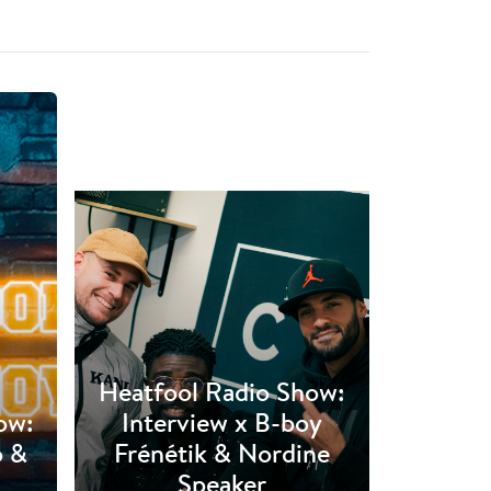
Heatfool Radio Show:
ow:
Interview x B-boy
o &
Frénétik & Nordine
Speaker