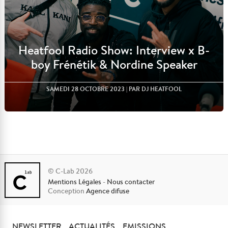
Heatfool Radio Show: Interview x B-
boy Frénétik & Nordine Speaker
SAMEDI 28 OCTOBRE 2023
| PAR DJ HEATFOOL
© C-Lab 2026
Mentions Légales
-
Nous contacter
Lire l'article
Conception
Agence difuse
NEWSLETTER
ACTUALITÉS
EMISSIONS