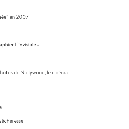
nnée” en 2007
phier L’invisible «
 photos de
Nollywood,
le cinéma
a
 sécheresse