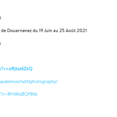
i
to de Douarnenez du 19 Juin au 25 Août 2021
ux
h?v=siRjtsz6ZkQ
claudemoschettiphotography/
ch?v=8HiMuBQf8ds