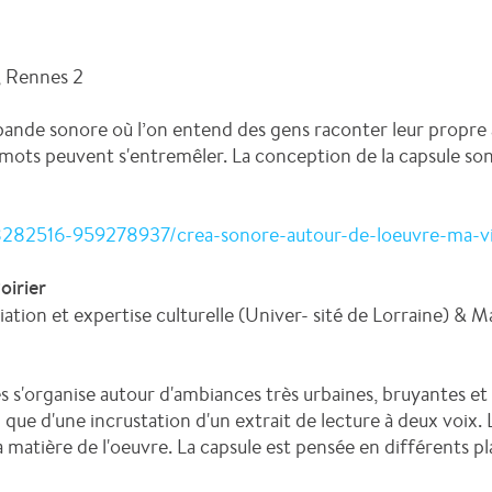
, Rennes 2
ne bande sonore où l’on entend des gens raconter leur propre
es mots peuvent s'entremêler. La conception de la capsule so
8282516-959278937/crea-sonore-autour-de-loeuvre-ma-vi
oirier
tion et expertise culturelle (Univer- sité de Lorraine) & M
 s'organise autour d'ambiances très urbaines, bruyantes e
 que d'une incrustation d'un extrait de lecture à deux voix. L
 matière de l'oeuvre. La capsule est pensée en différents pl