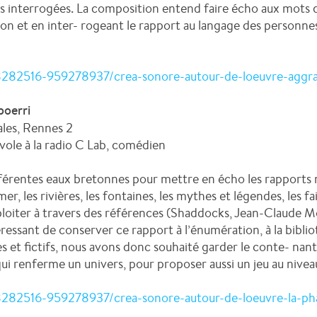
es interrogées. La composition entend faire écho aux mots 
on et en inter- rogeant le rapport au langage des personnes
68282516-959278937/crea-sonore-autour-de-loeuvre-aggr
poerri
ales, Rennes 2
évole à la radio C Lab, comédien
férentes eaux bretonnes pour mettre en écho les rapports 
r, les rivières, les fontaines, les mythes et légendes, les fai
ploiter à travers des références (Shaddocks, Jean-Claude Mou
téressant de conserver ce rapport à l’énumération, à la biblio
s et fictifs, nous avons donc souhaité garder le conte- nan
 qui renferme un univers, pour proposer aussi un jeu au nivea
8282516-959278937/crea-sonore-autour-de-loeuvre-la-ph