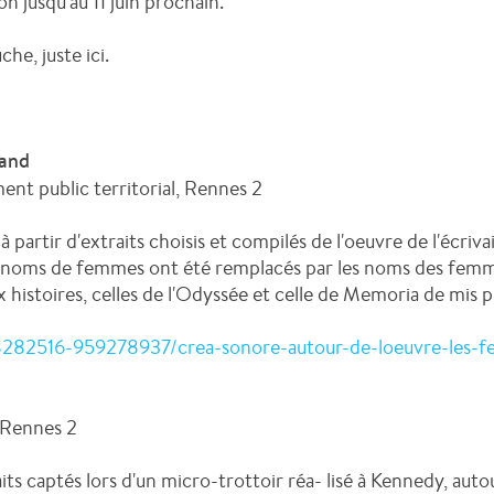
n jusqu'au 11 juin prochain.
e, juste ici.
land
nt public territorial, Rennes 2
 partir d'extraits choisis et compilés de l'oeuvre de l'écriv
s noms de femmes ont été remplacés par les noms des femme
x histoires, celles de l'Odyssée et celle de Memoria de mis p
8282516-959278937/crea-sonore-autour-de-loeuvre-les-f
 Rennes 2
ts captés lors d'un micro-trottoir réa- lisé à Kennedy, auto