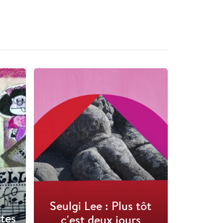
Seulgi Lee : Plus tôt
ites
c'est deux jours