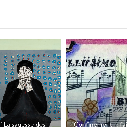
"La sagesse des
"Confinement" : fa