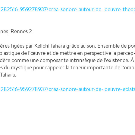
8282516-959278937/crea-sonore-autour-de-loeuvre-theogo
rnes, Rennes 2
es figées par Keiichi Tahara grâce au son. Ensemble de p
 plastique de l’œuvre et de mettre en perspective la percep-
sidère comme une composante intrinsèque de l’existence. À ce
s du mystique pour rappeler la teneur importante de l’ombre
 Tahara.
8282516-959278937/crea-sonore-autour-de-loeuvre-eclats-