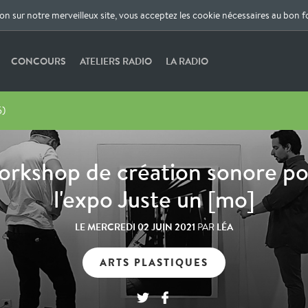
ion sur notre merveilleux site, vous acceptez les cookie nécessaires au bon 
CONCOURS
ATELIERS RADIO
LA RADIO
5)
rkshop de création sonore po
l'expo Juste un [mo]
LE
MERCREDI 02 JUIN 2021
LÉA
PAR
ARTS PLASTIQUES