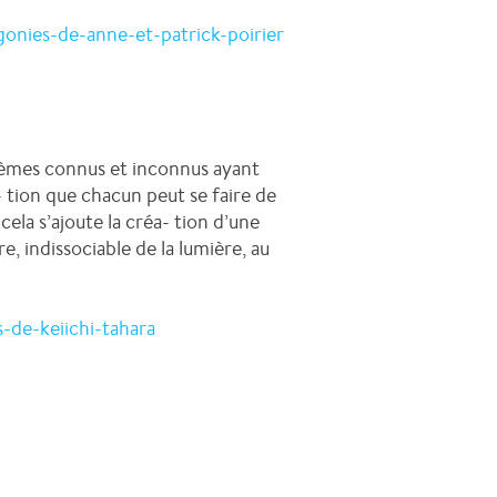
nies-de-anne-et-patrick-poirier
oèmes connus et inconnus ayant
 tion que chacun peut se faire de
la s’ajoute la créa- tion d’une
, indissociable de la lumière, au
de-keiichi-tahara