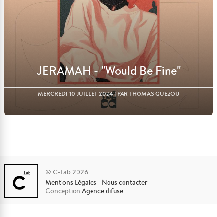
JERAMAH - "Would Be Fine"
MERCREDI 10 JUILLET 2024
| PAR THOMAS GUEZOU
© C-Lab 2026
Mentions Légales
-
Nous contacter
Lire l'article
Conception
Agence difuse