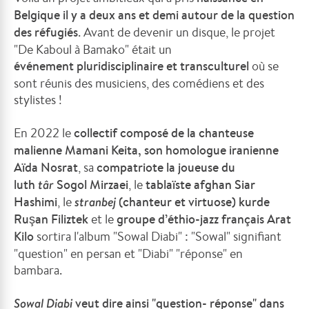
Belgique il y a deux ans et demi autour de la question
des réfugiés
. Avant de devenir un disque, le projet
"De Kaboul à Bamako" était un
événement
pluridisciplinaire et transculturel
où se
sont réunis
des musiciens, des comédiens et des
stylistes !
En 2022 le
collectif composé de
la chanteuse
malienne Mamani Keita, son homologue iranienne
Aïda Nosrat
, sa
compatriote la joueuse du
luth
târ
Sogol Mirzaei
, le
tablaïste afghan Siar
Hashimi
, le
stranbej
(chanteur et virtuose) kurde
Ruşan Filiztek
et le
groupe d’éthio-jazz français Arat
Kilo
sortira l'album "Sowal Diabi" : "
Sowal" signifiant
"question" en persan et "Diabi" "réponse" en
bambara.
Sowal Diabi
veut dire ainsi "question- réponse" dans