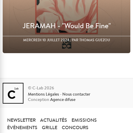
JERAMAH - "Would Be Fine"
MERCREDI 10 JUILLET 2024
| PAR THOMAS GUEZOU
© C-Lab 2026
Mentions Légales
-
Nous contacter
Lire l'article
Conception
Agence difuse
NEWSLETTER
ACTUALITÉS
EMISSIONS
ÉVÉNEMENTS
GRILLE
CONCOURS