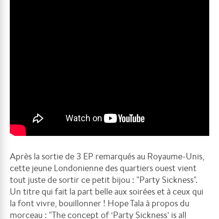
Après la sortie de 3 EP remarqués au Royaume-Unis,
cette jeune Londonienne des quartiers ouest vient
tout juste de sortir ce petit bijou : "Party Sickness".
Un titre qui fait la part belle aux soirées et à ceux qui
la font vivre, bouillonner ! Hope Tala à propos du
morceau : "
The concept of ‘Party Sickness’ is all