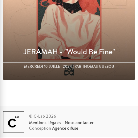
JERAMAH - "Would Be Fine"
MERCREDI 10 JUILLET 2024
| PAR THOMAS GUEZOU
© C-Lab 2026
Mentions Légales
-
Nous contacter
Lire l'article
Conception
Agence difuse