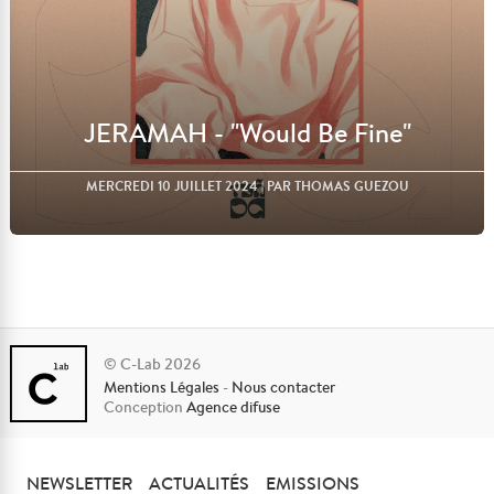
JERAMAH - "Would Be Fine"
MERCREDI 10 JUILLET 2024
| PAR THOMAS GUEZOU
© C-Lab 2026
Mentions Légales
-
Nous contacter
Lire l'article
Conception
Agence difuse
NEWSLETTER
ACTUALITÉS
EMISSIONS