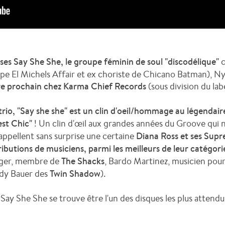
es Say She She, le groupe féminin de soul "discodélique"
c
pe El Michels Affair et ex choriste de Chicano Batman), N
re prochain chez
Karma Chief Records
(sous division du lab
trio, "Say she she" est un clin d'oeil/hommage au légendair
est Chic"
! Un clin d'œil aux grandes années du Groove qui ne 
ppellent sans surprise une certaine
Diana Ross et ses Sup
ibutions de musiciens, parmi les meilleurs de leur catégori
ager, membre de
The Shacks
, Bardo Martinez, musicien pou
ndy Bauer des
Twin Shadow
).
 Say She She se trouve être l'un des disques les plus attendu