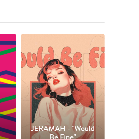
JERAMAH - "Would
Be Fine"