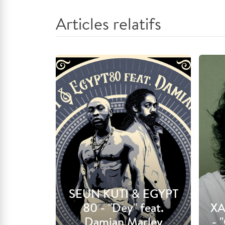
Articles relatifs
SEUN KUTI & EGYPT
80 - "Dey" feat.
XA
Damian Marley
- 