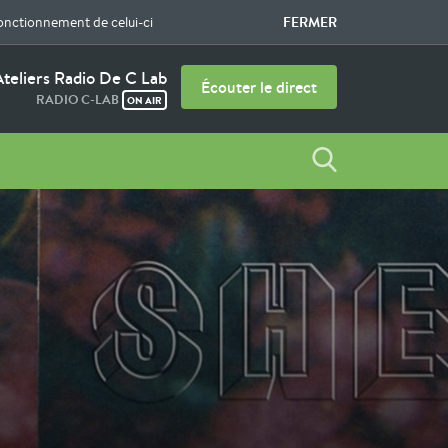
FERMER
fonctionnement de celui-ci
Ateliers Radio De C Lab
Écouter le direct
RADIO C-LAB
ON AIR