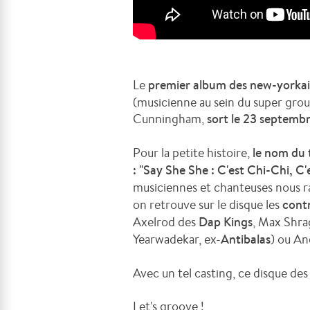
Le
premier album des new-yorkais
(musicienne au sein du super grou
Cunningham,
sort le 23 septemb
Pour la petite histoire,
le nom du 
: "Say She She : C'est Chi-Chi, C'
musiciennes et chanteuses nous ra
on retrouve sur le disque les
contr
Axelrod des
Dap Kings
, Max Shr
Yearwadekar, ex-
Antibalas
) ou A
Avec un tel casting, ce disque des
Let's groove !