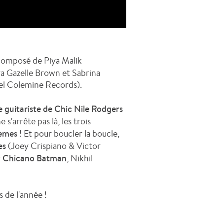
omposé de Piya Malik
ya Gazelle Brown et Sabrina
el
Colemine Records).
e guitariste de Chic Nile Rodgers
s'arrête pas là, les trois
remes
! Et pour boucler la boucle,
es
(
Joey Crispiano & Victor
r
Chicano Batman
, Nikhil
s de l'année !