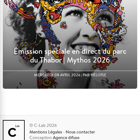
Émission spéciale en direct du parc
du Thabor | Mythos 2026
MERCREDI 08 AVRIL 2026
| PAR HÉLOÏSE
© C-Lab 2026
Mentions Légales
-
Nous contacter
Lire l'article
Conception
Agence difuse