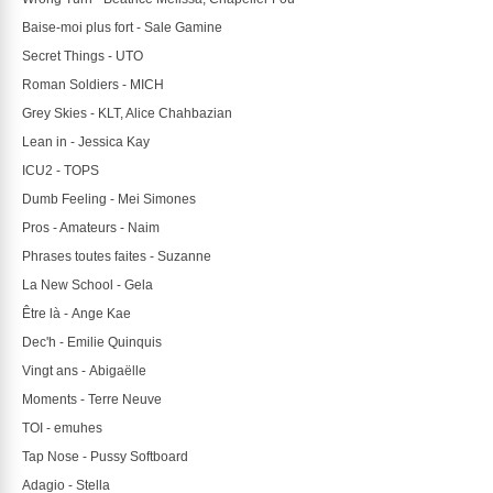
Baise-moi plus fort - 
Sale Gamine
Secret Things - 
UTO
Roman Soldiers - 
MICH
Grey Skies - 
KLT, Alice Chahbazian
Lean in - 
Jessica Kay
ICU2 -
 TOPS
Dumb Feeling - 
Mei Simones
Pros - Amateurs - 
Naim
Phrases toutes faites - 
Suzanne
La New School - 
Gela
Être là - 
Ange Kae
Dec'h -
 Emilie Quinquis
Vingt ans - 
Abigaëlle
Moments -
 Terre Neuve
TOI - 
emuhes
Tap Nose - 
Pussy Softboard
Adagio - 
Stella