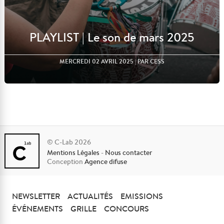
PLAYLIST | Le son de mars 2025
MERCREDI 02 AVRIL 2025
| PAR CESS
© C-Lab 2026
Mentions Légales
-
Nous contacter
Lire l'article
Conception
Agence difuse
NEWSLETTER
ACTUALITÉS
EMISSIONS
ÉVÉNEMENTS
GRILLE
CONCOURS