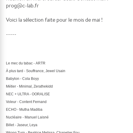
prog@c-lab.fr
Voici la sélection faite pour le mois de mai !
-----
Le mec du tabac - 
ARTR
À plus tard - 
Souffrance, Jewel Usain
Babylon - 
Cola Boyy
Métier - 
Minimal, 
Zerathekidd
NEC + ULTRA - 
OORALISE
Voleur - 
Content Fernand
ECHO - 
Mutha Madiba
Nucléaire - 
Manuel Laisné
Billet - 
Jaseur, Leya
Wrong Turn - 
Beatrice Melissa, Chapelier Fou