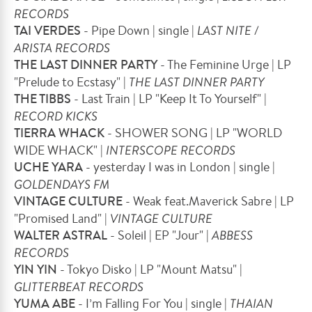
RECORDS
TAI VERDES
- Pipe Down | single |
LAST NITE /
ARISTA RECORDS
THE LAST DINNER PARTY
- The Feminine Urge | LP
"Prelude to Ecstasy" |
THE LAST DINNER PARTY
THE TIBBS
- Last Train | LP "Keep It To Yourself" |
RECORD KICKS
TIERRA WHACK
- SHOWER SONG | LP "WORLD
WIDE WHACK" |
INTERSCOPE RECORDS
UCHE YARA
- yesterday I was in London | single |
GOLDENDAYS FM
VINTAGE CULTURE
- Weak feat.Maverick Sabre | LP
"Promised Land" |
VINTAGE CULTURE
WALTER ASTRAL
- Soleil | EP "Jour" |
ABBESS
RECORDS
YIN YIN
- Tokyo Disko | LP "Mount Matsu" |
GLITTERBEAT RECORDS
YUMA ABE
- I’m Falling For You | single |
THAIAN