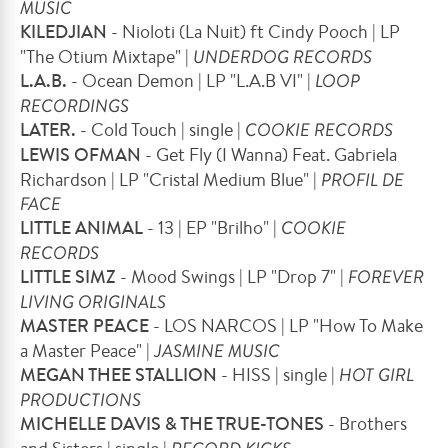
MUSIC
KILEDJIAN
- Nioloti (La Nuit) ft Cindy Pooch | LP
"The Otium Mixtape" |
UNDERDOG RECORDS
L.A.B.
- Ocean Demon | LP "L.A.B VI" |
LOOP
RECORDINGS
LATER.
- Cold Touch | single |
COOKIE RECORDS
LEWIS OFMAN
- Get Fly (I Wanna) Feat. Gabriela
Richardson | LP "Cristal Medium Blue" |
PROFIL DE
FACE
LITTLE ANIMAL
- 13 | EP "Brilho" |
COOKIE
RECORDS
LITTLE SIMZ
- Mood Swings | LP "Drop 7" |
FOREVER
LIVING ORIGINALS
MASTER PEACE
- LOS NARCOS | LP "How To Make
a Master Peace" |
JASMINE MUSIC
MEGAN THEE STALLION
- HISS | single |
HOT GIRL
PRODUCTIONS
MICHELLE DAVIS & THE TRUE-TONES
- Brothers