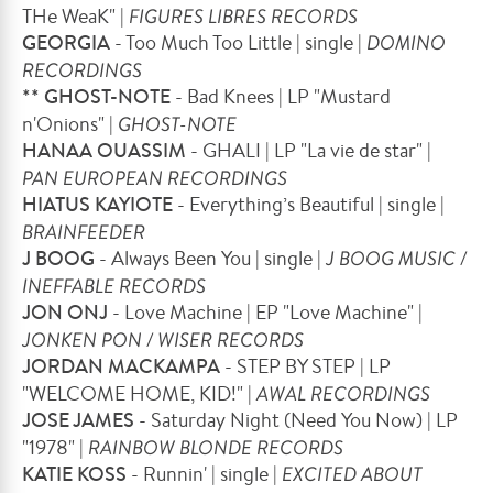
THe WeaK" |
FIGURES LIBRES RECORDS
GEORGIA
- Too Much Too Little | single |
DOMINO
RECORDINGS
** GHOST-NOTE
- Bad Knees | LP "Mustard
n'Onions" |
GHOST-NOTE
HANAA OUASSIM
- GHALI | LP "La vie de star" |
PAN EUROPEAN RECORDINGS
HIATUS KAYIOTE
- Everything’s Beautiful | single |
BRAINFEEDER
J BOOG
- Always Been You | single |
J BOOG MUSIC /
INEFFABLE RECORDS
JON ONJ
- Love Machine | EP "Love Machine" |
JONKEN PON / WISER RECORDS
JORDAN MACKAMPA
- STEP BY STEP | LP
"WELCOME HOME, KID!" |
AWAL RECORDINGS
JOSE JAMES
- Saturday Night (Need You Now) | LP
"1978" |
RAINBOW BLONDE RECORDS
KATIE KOSS
- Runnin' | single |
EXCITED ABOUT