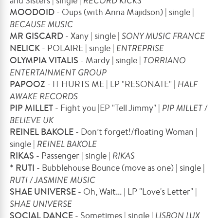
and Sisters | single |
RECORD KICKS
MOODOID
- Oups (with Anna Majidson) | single |
BECAUSE MUSIC
MR GISCARD
- Xany | single |
SONY MUSIC FRANCE
NELICK
- POLAIRE | single |
ENTREPRISE
OLYMPIA VITALIS
- Mardy | single |
TORRIANO
ENTERTAINMENT GROUP
PAPOOZ
- IT HURTS ME | LP "RESONATE" |
HALF
AWAKE RECORDS
PIP MILLET
- Fight you |EP "Tell Jimmy" |
PIP MILLET /
BELIEVE UK
REINEL BAKOLE
- Don’t forget!/floating Woman |
single |
REINEL BAKOLE
RIKAS
- Passenger | single |
RIKAS
* RUTI
- Bubblehouse Bounce (move as one) | single |
RUTI / JASMINE MUSIC
SHAE UNIVERSE
- Oh, Wait... | LP "Love's Letter" |
SHAE UNIVERSE
SOCIAL DANCE
- Sometimes | single |
LISBON LUX