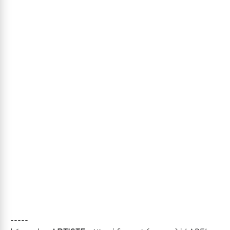
-----