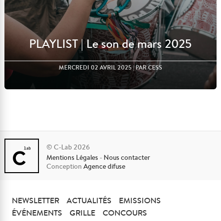
PLAYLIST | Le son de mars 2025
MERCREDI 02 AVRIL 2025
| PAR CESS
© C-Lab 2026
Mentions Légales
-
Nous contacter
Lire l'article
Conception
Agence difuse
NEWSLETTER
ACTUALITÉS
EMISSIONS
ÉVÉNEMENTS
GRILLE
CONCOURS