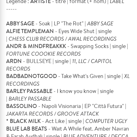
Légende :
ARTISTE
- titre | format (+ nom) |
LABEL
-----
ABBY SAGE
- Soak | LP "The Rot" |
ABBY SAGE
ALFIE TEMPLEMAN
- Eyes Wide Shut | single
|
CHESS CLUB RECORDS / AWAL RECORDINGS
ANDR & MINDFREAKKK
- Swapping Socks | single |
FORTUNE COOOKIE RECORDS
ARDN
- BULLSEYE | single |
11, LLC / CAPITOL
RECORDS
BADBADNOTGOOD
- Take What's Given | single |
XL
RECORDINGS
BARLEY PASSABLE
- I know you know | single
|
BARLEY PASSABLE
BASSOLINO
- Napoli Visionaria | EP "Città Futura" |
JAKARTA RECORDS / GROOVE ATTACK
* BLACK MILK
- Act Like | single |
COMPUTER UGLY
BLUE LAB BEATS
- Wait A While feat. Amber Navran
& Farah Audhali | single |
BLUE ADVENTURE / DECCA