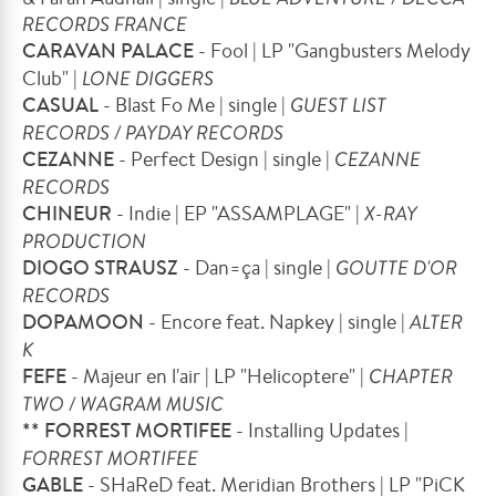
RECORDS FRANCE
CARAVAN PALACE
- Fool | LP "Gangbusters Melody
Club" |
LONE DIGGERS
CASUAL
- Blast Fo Me | single |
GUEST LIST
RECORDS / PAYDAY RECORDS
CEZANNE
- Perfect Design | single |
CEZANNE
RECORDS
CHINEUR
- Indie | EP "ASSAMPLAGE" |
X-RAY
PRODUCTION
DIOGO STRAUSZ
- Dan=ça | single |
GOUTTE D'OR
RECORDS
DOPAMOON
- Encore feat. Napkey | single |
ALTER
K
FEFE
- Majeur en l'air | LP "Helicoptere" |
CHAPTER
TWO / WAGRAM MUSIC
** FORREST MORTIFEE
- Installing Updates |
FORREST MORTIFEE
GABLE
- SHaReD feat. Meridian Brothers | LP "PiCK