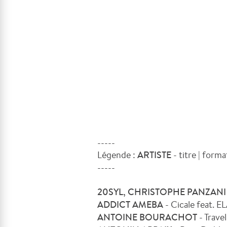
-----
Légende :
ARTISTE
- titre | form
-----
20SYL, CHRISTOPHE PANZAN
ADDICT AMEBA
- Cicale feat. EL
ANTOINE BOURACHOT
- Travel