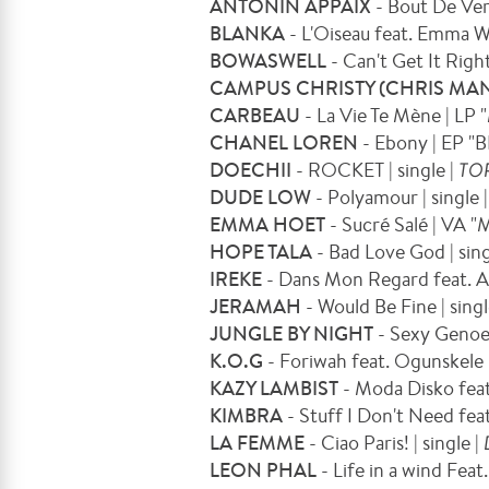
ANTONIN APPAIX
- Bout De Verr
BLANKA
- L'Oiseau feat. Emma Wiz
BOWASWELL
- Can't Get It Righ
CAMPUS CHRISTY (CHRIS MAN
CARBEAU
- La Vie Te Mène | LP
CHANEL LOREN
- Ebony | EP
DOECHII
- ROCKET | single |
TO
DUDE LOW
- Polyamour | single 
EMMA HOET
- Sucré Salé | VA 
HOPE TALA
- Bad Love God | sing
IREKE
- Dans Mon Regard feat. Ag
JERAMAH
- Would Be Fine | singl
JUNGLE BY NIGHT
- Sexy Genoeg
K.O.G
- Foriwah feat. Ogunskele 
KAZY LAMBIST
- Moda Disko fea
KIMBRA
- Stuff I Don't Need fea
LA FEMME
- Ciao Paris! | single |
LEON PHAL
- Life in a wind F