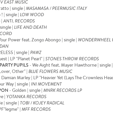
IV EAST MUSIC
ratto | single |
MASAMASA / PEERMUSIC ITALY
! | single |
LOW WOOD
 |
ANTI. RECORDS
single |
LIFE AND DEATH
ECORD
our Power feat. Zongo Abongo | single |
WONDERWHEEL 
 DAN
ESS | single |
PAWZ
est | LP "Planet Pearl" |
STONES THROW RECORDS
PARTY PUPILS
- We Aight feat. Mayer Hawthorne | single 
Lover, Other" |
BLUE FLOWERS MUSIC
. Damian Marley | LP "Heavier Yet (Lays The Crownless Head
ur Way | single |
INI MOVEMENT
APON
- Golden | single |
MNRK RECORDS LP
ve |
YOTANKA RECORDS
e | single |
TOBI / KOJEY RADICAL
EPF"legme" |
MFF RECORDS