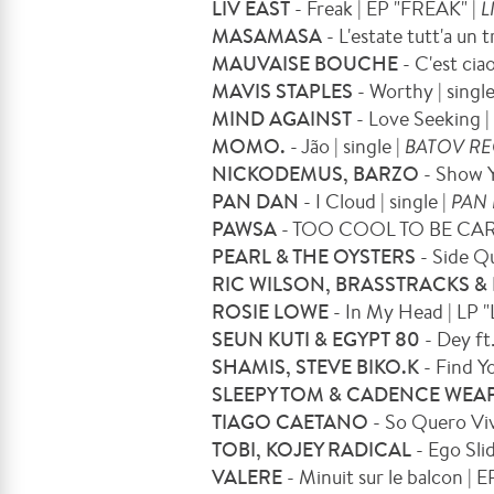
LIV EAST
- Freak | EP "FREAK" |
L
MASAMASA
- L'estate tutt'a un t
MAUVAISE BOUCHE
- C'est ciao 
MAVIS STAPLES
- Worthy | single
MIND AGAINST
- Love Seeking | 
MOMO.
- Jão | single |
BATOV R
NICKODEMUS, BARZO
- Show Y
PAN DAN
- I Cloud | single |
PAN
PAWSA
- TOO COOL TO BE CAREL
PEARL & THE OYSTERS
- Side Qu
RIC WILSON, BRASSTRACKS & 
ROSIE LOWE
- In My Head | LP "
SEUN KUTI & EGYPT 80
- Dey ft
SHAMIS, STEVE BIKO.K
- Find Yo
SLEEPY TOM & CADENCE WE
TIAGO CAETANO
- So Quero Vi
TOBI, KOJEY RADICAL
- Ego Slid
VALERE
- Minuit sur le balcon | 