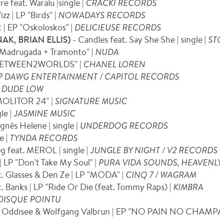
e feat. Waralu |single |
CRACKI RECORDS
z | LP "Birds" |
NOWADAYS RECORDS
t | EP "Oskoloskos" |
DELICIEUSE RECORDS
AK, BRIAN ELLIS)
- Candles feat. Say She She | single |
ST
 "Madrugada + Tramonto" |
NUDA
 "BETWEEN2WORLDS" |
CHANEL LOREN
P DAWG ENTERTAINMENT / CAPITOL RECORDS
|
DUDE LOW
"MOLITOR 24" |
SIGNATURE MUSIC
le |
JASMINE MUSIC
nès Helene | single |
UNDERDOG RECORDS
e |
TYNDA RECORDS
 feat. MEROL | single |
JUNGLE BY NIGHT / V2 RECORDS
| LP "Don't Take My Soul" |
PURA VIDA SOUNDS, HEAVENL
t. Glasses & Den Ze | LP "MODA" |
CINQ 7 / WAGRAM
t. Banks | LP "Ride Or Die (feat. Tommy Raps) |
KIMBRA
DISQUE POINTU
eat. Oddisee & Wolfgang Valbrun | EP "NO PAIN NO CHAM