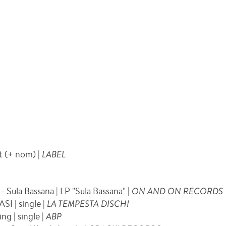
at (+ nom) |
LABEL
I
- Sula Bassana | LP "Sula Bassana" |
ON AND ON RECORDS
ASI | single |
LA TEMPESTA DISCHI
ing | single |
ABP