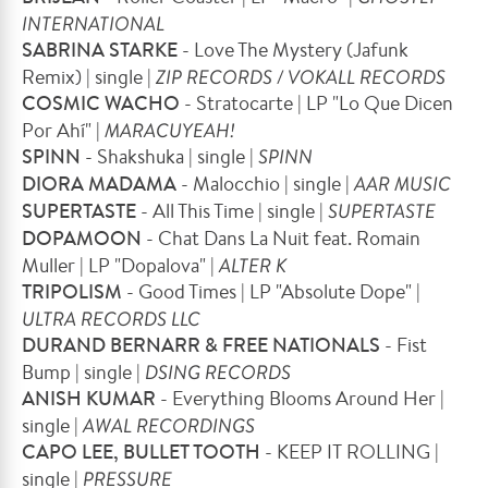
INTERNATIONAL
SABRINA STARKE
- Love The Mystery (Jafunk
Remix) | single |
ZIP RECORDS / VOKALL RECORDS
COSMIC WACHO
- Stratocarte | LP "Lo Que Dicen
Por Ahí" |
MARACUYEAH!
SPINN
- Shakshuka | single |
SPINN
DIORA MADAMA
- Malocchio | single |
AAR MUSIC
SUPERTASTE
- All This Time | single |
SUPERTASTE
DOPAMOON
- Chat Dans La Nuit feat. Romain
Muller | LP "Dopalova" |
ALTER K
TRIPOLISM
- Good Times | LP "Absolute Dope" |
ULTRA RECORDS LLC
DURAND BERNARR & FREE NATIONALS
- Fist
Bump | single |
DSING RECORDS
ANISH KUMAR
- Everything Blooms Around Her |
single |
AWAL RECORDINGS
CAPO LEE, BULLET TOOTH
- KEEP IT ROLLING |
single |
PRESSURE