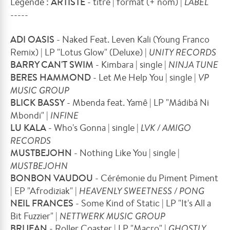
Légende :
ARTISTE
- titre | format (+ nom) |
LABEL
-----
ADI OASIS
- Naked Feat. Leven Kali (Young Franco
Remix) | LP "Lotus Glow" (Deluxe) |
UNITY RECORDS
BARRY CAN'T SWIM
- Kimbara | single |
NINJA TUNE
BERES HAMMOND
- Let Me Help You | single |
VP
MUSIC GROUP
BLICK BASSY
- Mbenda feat. Yamê | LP "Mádibá Ni
Mbondi" |
INFINE
LU KALA
- Who's Gonna | single |
LVK / AMIGO
RECORDS
MUSTBEJOHN
- Nothing Like You | single |
MUSTBEJOHN
BONBON VAUDOU
- Cérémonie du Piment Piment
| EP "Afrodiziak" |
HEAVENLY SWEETNESS / PONG
NEIL FRANCES
- Some Kind of Static | LP "It's All a
Bit Fuzzier" |
NETTWERK MUSIC GROUP
BRIJEAN
- Roller Coaster | LP "Macro" |
GHOSTLY