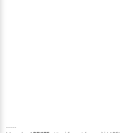
-----