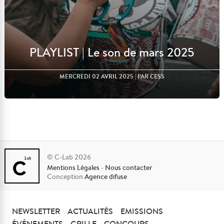
PLAYLIST | Le son de mars 2025
MERCREDI 02 AVRIL 2025
| PAR CESS
© C-Lab 2026
Mentions Légales
-
Nous contacter
Lire l'article
Conception
Agence difuse
NEWSLETTER
ACTUALITÉS
EMISSIONS
ÉVÉNEMENTS
GRILLE
CONCOURS