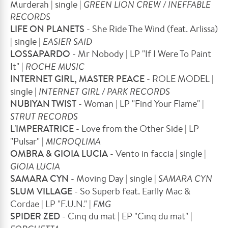
Murderah | single |
GREEN LION CREW / INEFFABLE
RECORDS
LIFE ON PLANETS
- She Ride The Wind (feat. Arlissa)
| single |
EASIER SAID
LOSSAPARDO
- Mr Nobody | LP "If I Were To Paint
It" |
ROCHE MUSIC
INTERNET GIRL, MASTER PEACE
- ROLE MODEL |
single |
INTERNET GIRL / PARK RECORDS
NUBIYAN TWIST
- Woman | LP "Find Your Flame" |
STRUT RECORDS
L'IMPERATRICE
- Love from the Other Side | LP
"Pulsar" |
MICROQLIMA
OMBRA & GIOIA LUCIA
- Vento in faccia | single |
GIOIA LUCIA
SAMARA CYN
- Moving Day | single |
SAMARA CYN
SLUM VILLAGE
- So Superb feat. Earlly Mac &
Cordae | LP "F.U.N." |
FMG
SPIDER ZED
- Cinq du mat | EP "Cinq du mat" |