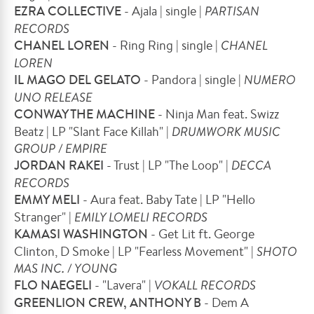
EZRA COLLECTIVE
- Ajala | single |
PARTISAN
RECORDS
CHANEL LOREN
- Ring Ring | single |
CHANEL
LOREN
IL MAGO DEL GELATO
- Pandora | single |
NUMERO
UNO RELEASE
CONWAY THE MACHINE
- Ninja Man feat. Swizz
Beatz | LP "Slant Face Killah" |
DRUMWORK MUSIC
GROUP / EMPIRE
JORDAN RAKEI
- Trust | LP "The Loop" |
DECCA
RECORDS
EMMY MELI
- Aura feat. Baby Tate | LP "Hello
Stranger" |
EMILY LOMELI RECORDS
KAMASI WASHINGTON
- Get Lit ft. George
Clinton, D Smoke | LP "Fearless Movement" |
SHOTO
MAS INC. / YOUNG
FLO NAEGELI
- "Lavera" |
VOKALL RECORDS
GREENLION CREW, ANTHONY B
- Dem A