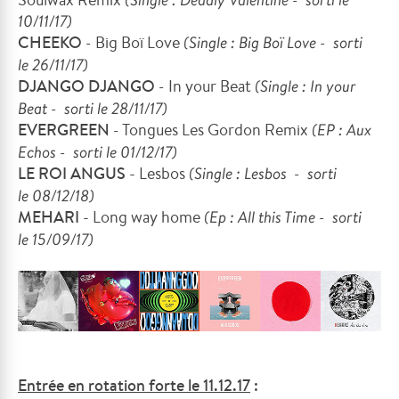
10/11/17)
CHEEKO
-
Big Boï Love
(Single : Big Boï Love
- sorti
le
26/11/17)
DJANGO DJANGO
-
In your Beat
(Single : In your
Beat
- sorti le
28/11/17)
EVERGREEN
-
Tongues Les Gordon Remix
(EP : Aux
Echos
- sorti le
01/12/17)
LE ROI ANGUS
- Lesbos
(Single : Lesbos
- sorti
le
08/12/18)
MEHARI
- Long way home
(Ep : All this Time
- sorti
le
15/09/17)
Entrée en rotation forte le 11.12.17
: