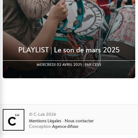
PLAYLIST | Le son de mars 2025
MERCREDI 02 AVRIL 2025
| PAR CESS
© C-Lab 2026
Mentions Légales
-
Nous contacter
Lire l'article
Conception
Agence difuse