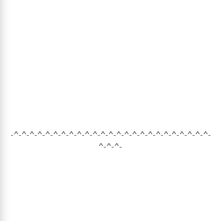
-^-^-^-^-^-^-^-^-^-^-^-^-^-^-^-^-^-^-^-^-^-^-^-^-^-
^-^-^-