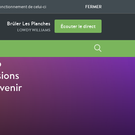
FERMER
fonctionnement de celui-ci
Brûler Les Planches
Écouter le direct
LOWDY WILLIAMS
b
sions
venir