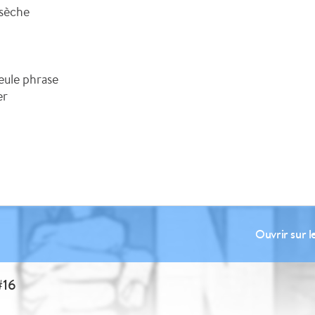
 sèche
seule phrase
er