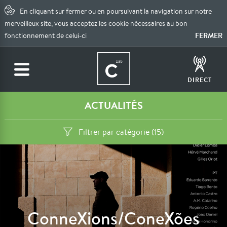
En cliquant sur fermer ou en poursuivant la navigation sur notre
merveilleux site, vous acceptez les cookie nécessaires au bon
FERMER
fonctionnement de celui-ci
DIRECT
ACTUALITÉS
Filtrer par catégorie (15)
ConneXions/ConeXões