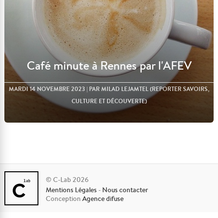
Café minute à Rennes par l'AFEV
MARDI 14 NOVEMBRE 2023
| PAR MILAD LEJAMTEL (REPORTER SAVOIRS,
CULTURE ET DÉCOUVERTE)
© C-Lab 2026
Mentions Légales
-
Nous contacter
Lire l'article
Conception
Agence difuse