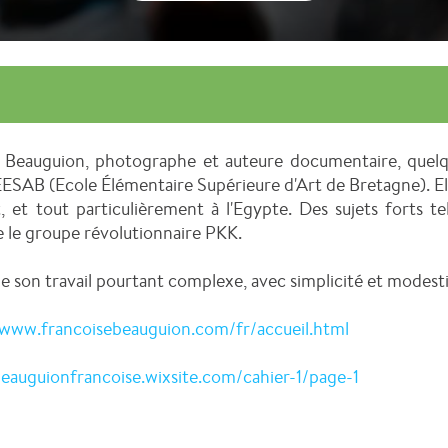
 Beauguion, photographe et auteure documentaire, quelq
l'EESAB (Ecole Élémentaire Supérieure d'Art de Bretagne). El
 et tout particulièrement à l'Egypte. Des sujets forts tel
e le groupe révolutionnaire PKK.
e son travail pourtant complexe, avec simplicité et modesti
/www.francoisebeauguion.com/fr/accueil.html
beauguionfrancoise.wixsite.com/cahier-1/page-1