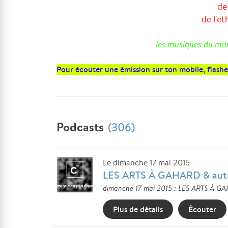
de
de l'et
les musiques du mon
Pour écouter une émission sur ton mobile, flashe
Podcasts
(306)
Le dimanche 17 mai 2015
LES ARTS À GAHARD & autr
dimanche 17 mai 2015 : LES ARTS À GA
Plus de détails
Écouter