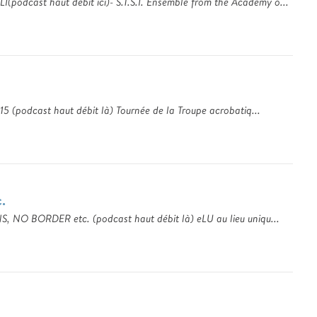
(podcast haut débit ici)- S.T.S.I. Ensemble from the Academy o...
5 (podcast haut débit là) Tournée de la Troupe acrobatiq...
.
, NO BORDER etc. (podcast haut débit là) eLU au lieu uniqu...