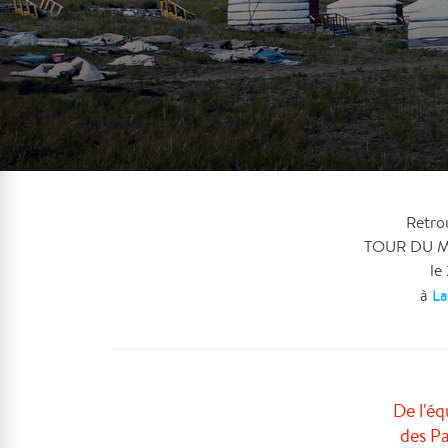
Retro
TOUR DU 
le
La
à
De l'éq
des Pa