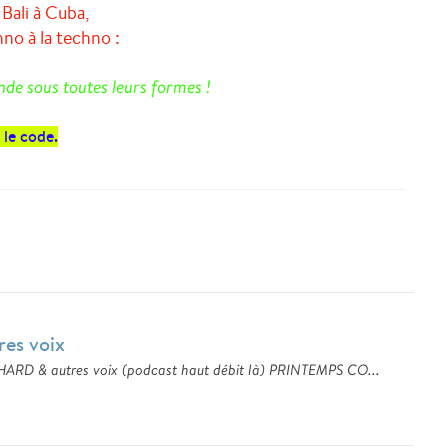
 Bali à Cuba,
hno à la techno :
de sous toutes leurs formes !
 le code.
es voix
HARD & autres voix (podcast haut débit là) PRINTEMPS CO...