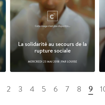
La solidarité au secours de la
rupture sociale
MERCREDI 23 MAI 2018
| PAR LOUISE
9
2
3
4
5
6
7
8
1
Lire l'article