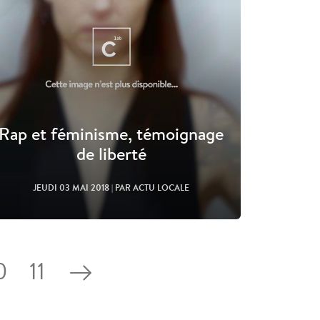
Rap et féminisme, témoignage
de liberté
JEUDI 03 MAI 2018
| PAR ACTU LOCALE
0
11
Lire l'article